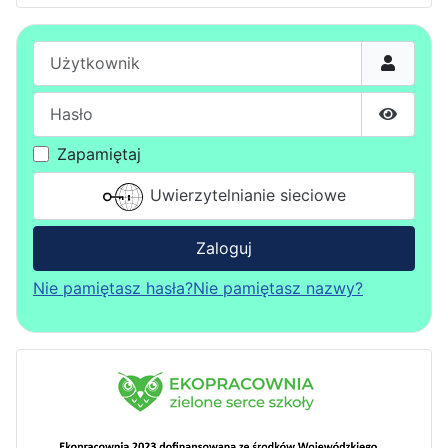
Użytkownik
Hasło
Pokaż h
Zapamiętaj
Uwierzytelnianie sieciowe
Zaloguj
Nie pamiętasz hasła?
Nie pamiętasz nazwy?