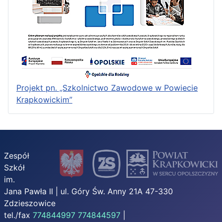
Projekt pn. „Szkolnictwo Zawodowe w Powiecie
Krapkowickim”
Zespół
Szkół
im.
Jana Pawła II | ul. Góry Św. Anny 21A 47-330
Zdzieszowice
tel./fax
774844997
774844597
|