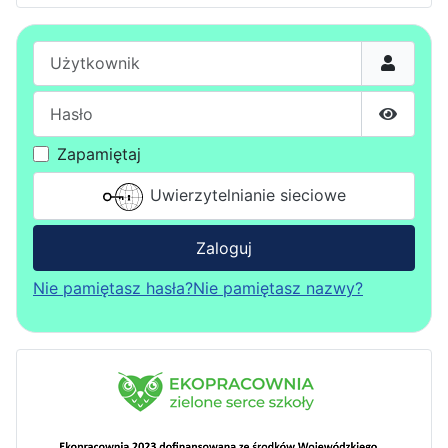
Użytkownik
Hasło
Pokaż h
Zapamiętaj
Uwierzytelnianie sieciowe
Zaloguj
Nie pamiętasz hasła?
Nie pamiętasz nazwy?