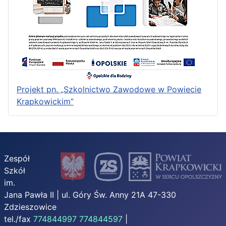
Projekt pn. „Szkolnictwo Zawodowe w Powiecie
Krapkowickim”
Zespół
Szkół
im.
Jana Pawła II | ul. Góry Św. Anny 21A 47-330
Zdzieszowice
tel./fax
774844997
774844597
|