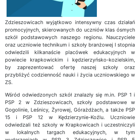
Zdzieszowicach wyjątkowo intensywny czas działań
promocyjnych, skierowanych do uczniów klas ósmych
szkół podstawowych naszego regionu. Nauczyciele
oraz uczniowie technikum i szkoły branżowej I stopnia
odwiedzili kilkanaście placówek edukacyjnych w
powiecie krapkowickim i kędzierzyńsko-kozielskim,
by zaprezentować ofertę naszej szkoły oraz
przybliżyć codzienność nauki i życia uczniowskiego w
ZS.
Wśród odwiedzonych szkół znalazły się m.in. PSP 1 i
PSP 2 w Zdzieszowicach, szkoły podstawowe w
Gogolinie, Leśnicy, Żyrowej, Górażdżach, a także PSP
15 i PSP 12 w Kędzierzynie-Koźlu. Uczniowie
odwiedzali też szkoły w Krapkowicach i uczestniczyli
w lokalnych targach edukacyjnych, w tym
wydarzeniach w PSP 3 Zdzieszowice i PSP 5