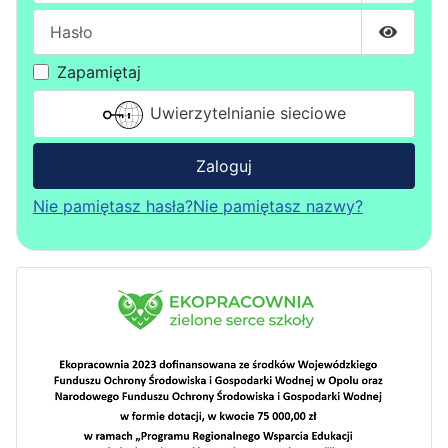
Hasło
Pokaż h
Zapamiętaj
Uwierzytelnianie sieciowe
Zaloguj
Nie pamiętasz hasła?
Nie pamiętasz nazwy?