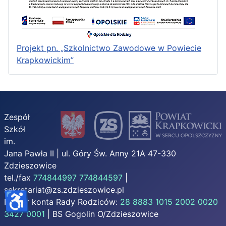
Projekt pn. „Szkolnictwo Zawodowe w Powiecie
Krapkowickim”
Zespół
Szkół
im.
Jana Pawła II | ul. Góry Św. Anny 21A 47-330
Zdzieszowice
tel./fax
774844997
774844597
|
sekretariat@zs.zdzieszowice.pl
♿
Numer konta Rady Rodziców:
28 8883 1015 2002 0020
3427 0001
| BS Gogolin O/Zdzieszowice