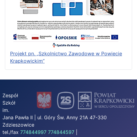
Projekt pn. „Szkolnictwo Zawodowe w Powiecie
Krapkowickim”
Zespół
Szkół
im.
Jana Pawła II | ul. Góry Św. Anny 21A 47-330
Zdzieszowice
tel./fax
774844997
774844597
|