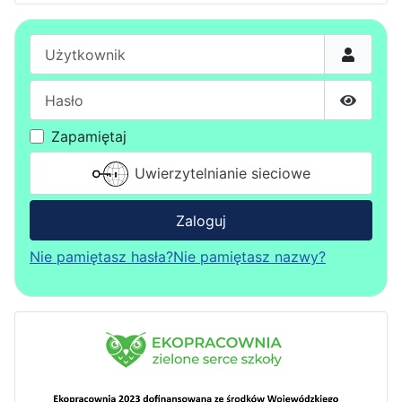
Użytkownik
Hasło
Pokaż h
Zapamiętaj
Uwierzytelnianie sieciowe
Zaloguj
Nie pamiętasz hasła?
Nie pamiętasz nazwy?