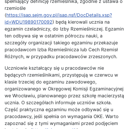
spełniający definicję rzemieślnika, zgodnie z ustawa o
rzemiośle
(
https://isap.sejm.gov.pl/isap.nsf/DocDetails.xsp?
id=WDU19890170092
) będą kierowali ucznia na
egzamin czeladniczy, do Izby Rzemieślniczej. Egzamin
ten odbywa się w ostatnim półroczu nauki, a
szczegóły organizacji takiego egzaminu przekazuje
pracodawcom Izba Rzemieślnicza lub Cech Rzemisł
Różnych, w przypadku pracodawców zrzeszonych.
Uczniowie kształcący się u pracodawców nie
będących rzemieślnikami, przystępują w czerwcu w
klasie trzeciej do egzaminu zawodowego,
organizowanego w Okręgowej Komisji Egzaminacyjnej
we Wrocławiu, planowanego przez szkołę macierzystą
ucznia. O szczegółach informuje uczniów szkoła.
Część praktyczna egzaminu może odbywać się u
pracodawcy, jeśli spełnia on wymagania OKE. Warto
zapoznać się z tymi wymaganiami przed podjęciem