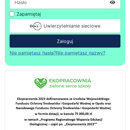
Pokaż h
Zapamiętaj
Uwierzytelnianie sieciowe
Zaloguj
Nie pamiętasz hasła?
Nie pamiętasz nazwy?