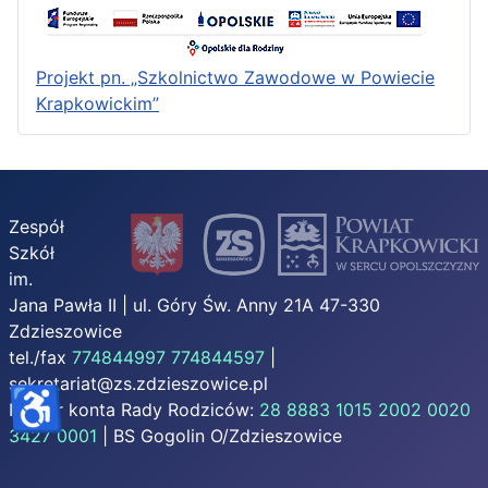
Projekt pn. „Szkolnictwo Zawodowe w Powiecie
Krapkowickim”
Zespół
Szkół
im.
Jana Pawła II | ul. Góry Św. Anny 21A 47-330
Zdzieszowice
tel./fax
774844997
774844597
|
sekretariat@zs.zdzieszowice.pl
♿
Numer konta Rady Rodziców:
28 8883 1015 2002 0020
3427 0001
| BS Gogolin O/Zdzieszowice