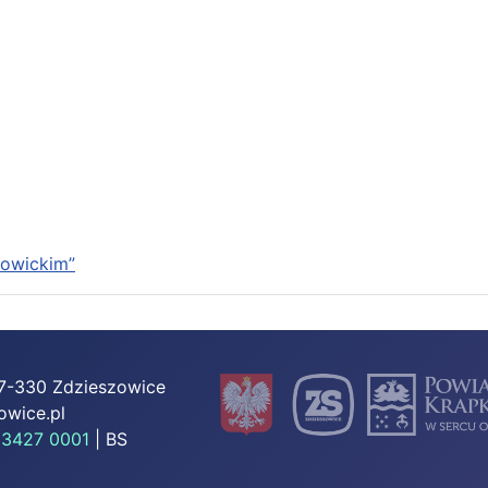
kowickim”
 47-330 Zdzieszowice
owice.pl
 3427 0001
| BS