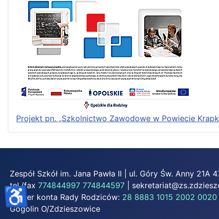
Projekt pn. „Szkolnictwo Zawodowe w Powiecie Krap
Zespół Szkół im. Jana Pawła II | ul. Góry Św. Anny 21A
tel./fax
774844997
774844597
|
sekretariat@zs.zdziesz
♿
Numer konta Rady Rodziców:
28 8883 1015 2002 0020
Gogolin O/Zdzieszowice