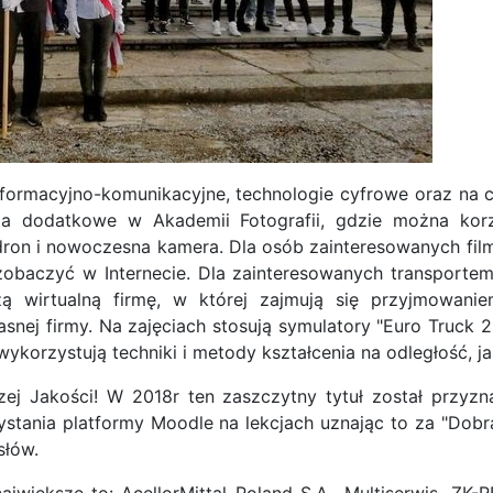
nformacyjno-komunikacyjne, technologie cyfrowe oraz na 
ia dodatkowe w Akademii Fotografii, gdzie można korz
on i nowoczesna kamera. Dla osób zainteresowanych fil
aczyć w Internecie. Dla zainteresowanych transportem i
ą wirtualną firmę, w której zajmują się przyjmowani
nej firmy. Na zajęciach stosują symulatory "Euro Truck 2
ykorzystują techniki i metody kształcenia na odległość, j
ej Jakości! W 2018r ten zaszczytny tytuł został przy
stania platformy Moodle na lekcjach uznając to za "Dobrą
słów.
jwiększe to: AcellorMittal Poland S.A., Multiserwis, ZK-