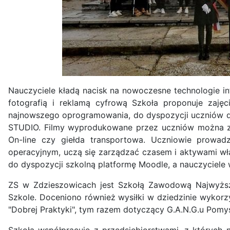
Nauczyciele kładą nacisk na nowoczesne technologie i
fotografią i reklamą cyfrową Szkoła proponuje zajęc
najnowszego oprogramowania, do dyspozycji uczniów dr
STUDIO. Filmy wyprodukowane przez uczniów można zob
On-line czy giełda transportowa. Uczniowie prowadz
operacyjnym, uczą się zarządzać czasem i aktywami włas
do dyspozycji szkolną platformę Moodle, a nauczyciele w
ZS w Zdzieszowicach jest Szkołą Zawodową Najwyższ
Szkole. Doceniono również wysiłki w dziedzinie wykorzy
"Dobrej Praktyki", tym razem dotyczący G.A.N.G.u Pomy
Szkoła współpracuje z przedsiębiorstwami, z których na