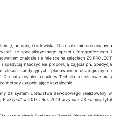
chemię, ochronę środowiska. Dla osób zainteresowanych
ystać ze specjalistycznego sprzętu fotograficznego i
mowaniem znajdzie się miejsce na zajęciach ZS PROJECT
 spedycją nauczyciele proponują zajęcia pn. Spedycja
em zleceń spedycyjnych, planowaniem strategicznym i
". Dla uatrakcyjnienia nauki w Technikum uczniowie mają
ako metody uzupełniające kształcenie.
znany za system doradztwa zawodowego realizowany w
 Praktykę" w 2017r. Rok 2019 przyniósł ZS kolejny tytuł
REM, instytucjami: Regionalny Zespół Placówek Wsparcia