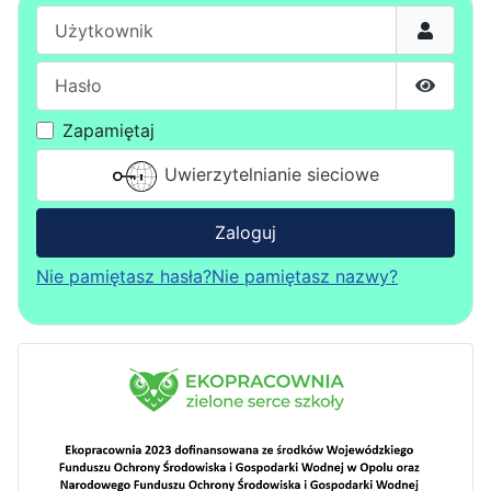
Użytkownik
Hasło
Pokaż h
Zapamiętaj
Uwierzytelnianie sieciowe
Zaloguj
Nie pamiętasz hasła?
Nie pamiętasz nazwy?