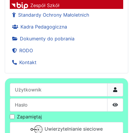
Zespół Szkół
Standardy Ochrony Małoletnich
Kadra Pedagogiczna
Dokumenty do pobrania
RODO
Kontakt
Użytkownik
Hasło
Pokaż h
Zapamiętaj
Uwierzytelnianie sieciowe