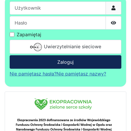
Użytkownik
Hasło
Pokaż h
Zapamiętaj
Uwierzytelnianie sieciowe
Zaloguj
Nie pamiętasz hasła?
Nie pamiętasz nazwy?