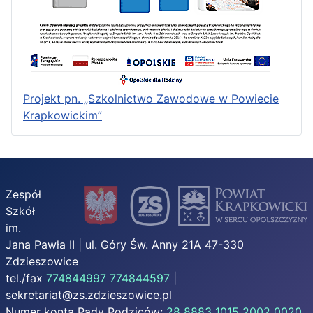
Projekt pn. „Szkolnictwo Zawodowe w Powiecie
Krapkowickim”
Zespół
Szkół
im.
Jana Pawła II | ul. Góry Św. Anny 21A 47-330
Zdzieszowice
tel./fax
774844997
774844597
|
sekretariat@zs.zdzieszowice.pl
Numer konta Rady Rodziców:
28 8883 1015 2002 0020