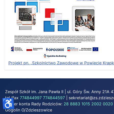
Projekt pn. „Szkolnictwo Zawodowe w Powiecie Krap
Zespół Szkół im. Jana Pawła II | ul. Góry Św. Anny 21A
tel./fax
774844997
774844597
|
sekretariat@zs.zdziesz
♿
Numer konta Rady Rodziców:
28 8883 1015 2002 0020
Gogolin O/Zdzieszowice