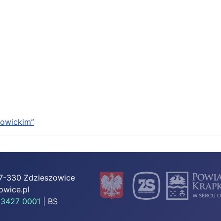
kowickim”
 47-330 Zdzieszowice
owice.pl
 3427 0001
| BS