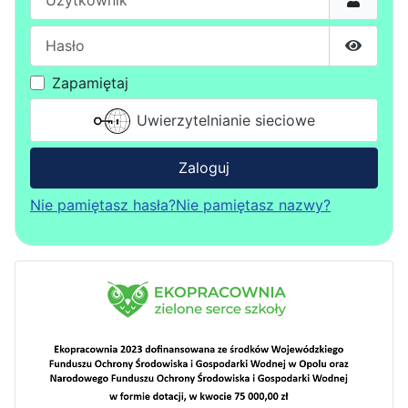
Hasło
Pokaż h
Zapamiętaj
Uwierzytelnianie sieciowe
Zaloguj
Nie pamiętasz hasła?
Nie pamiętasz nazwy?