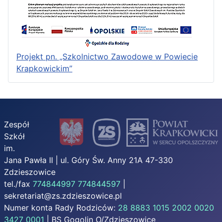
Projekt pn. „Szkolnictwo Zawodowe w Powiecie
Krapkowickim”
Zespół
Szkół
im.
Jana Pawła II | ul. Góry Św. Anny 21A 47-330
Zdzieszowice
tel./fax
774844997
774844597
|
sekretariat@zs.zdzieszowice.pl
Numer konta Rady Rodziców:
28 8883 1015 2002 0020
3427 0001
| BS Gogolin O/Zdzieszowice