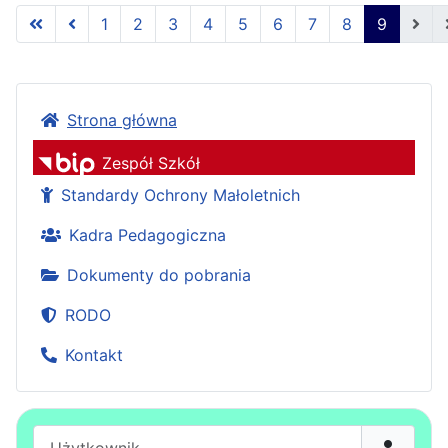
1
2
3
4
5
6
7
8
9
Strona 9 z 9
Strona główna
Zespół Szkół
Standardy Ochrony Małoletnich
Kadra Pedagogiczna
Dokumenty do pobrania
RODO
Kontakt
Użytkownik