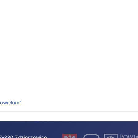
kowickim”
 47-330 Zdzieszowice