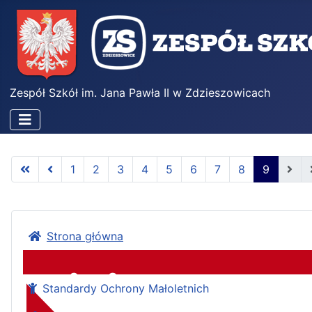
Zespół Szkół im. Jana Pawła II w Zdzieszowicach
1
2
3
4
5
6
7
8
9
Strona główna
Standardy Ochrony Małoletnich
Zespół Szkół