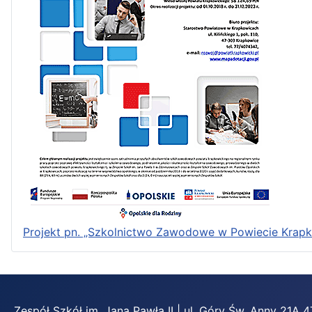
Projekt pn. „Szkolnictwo Zawodowe w Powiecie Krap
Zespół Szkół im. Jana Pawła II | ul. Góry Św. Anny 21A